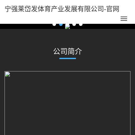
宁强莱岱发体育产业发展有限公司-官网
Toggle
naviga
公司简介