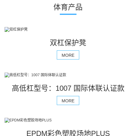
体育产品
双杠保护凳
MORE
高低杠型号：1007 国际体联认证款
MORE
EPDM彩色塑胶场地PLUS